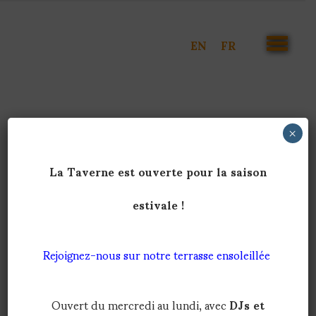
Aller
au
contenu
EN
FR
principal
×
La Taverne est ouverte pour la saison
estivale !
Rejoignez-nous sur notre terrasse ensoleillée
Ouvert du mercredi au lundi, avec
DJs et