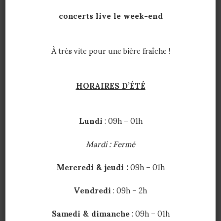
CHAMBRES
concerts live le week-end
À très vite pour une bière fraîche !
HORAIRES D’ÉTÉ
Lundi
: 09h – 01h
Mardi : Fermé
BAR, RESTAURANT ET CHAMBRES SONT
Mercredi & jeudi :
09h – 01h
SITUÉS DANS L'HYPER CENTRE DE LA
Vendredi
: 09h – 2h
STATION DE SKI DE MÉRIBEL. AU PIED
D'UN ESCALATOR QUI VOUS PERMET UN
Samedi & dimanche
: 09h – 01h