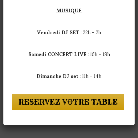
Profitez de votre séjour avec nous !
MUSIQUE
Réservez dès aujourd’hui
reservationroc@alpine-
bars.com
Vendredi DJ SET
: 22h – 2h
RÉSERVATION
Samedi CONCERT LIVE
: 16h – 19h
Dimanche DJ set
: 11h – 14h
RESERVEZ VOTRE TABLE